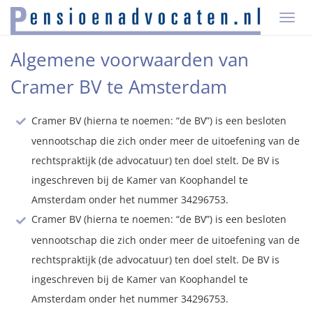
T
O
G
Algemene voorwaarden van
G
L
Cramer BV te Amsterdam
E
N
A
Cramer BV (hierna te noemen: “de BV”) is een besloten
V
I
vennootschap die zich onder meer de uitoefening van de
G
rechtspraktijk (de advocatuur) ten doel stelt. De BV is
A
T
ingeschreven bij de Kamer van Koophandel te
I
Amsterdam onder het nummer 34296753.
O
N
Cramer BV (hierna te noemen: “de BV”) is een besloten
vennootschap die zich onder meer de uitoefening van de
rechtspraktijk (de advocatuur) ten doel stelt. De BV is
ingeschreven bij de Kamer van Koophandel te
Amsterdam onder het nummer 34296753.