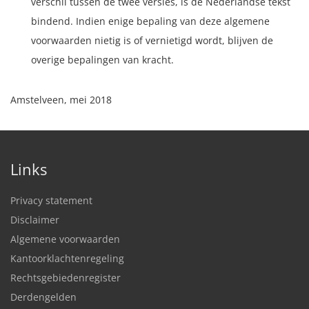
verschil tussen de twee versies, is de Nederlandse tekst
bindend. Indien enige bepaling van deze algemene
voorwaarden nietig is of vernietigd wordt, blijven de
overige bepalingen van kracht.
Amstelveen, mei 2018
Links
Privacy statement
Disclaimer
Algemene voorwaarden
Kantoorklachtenregeling
Rechtsgebiedenregister
Derdengelden