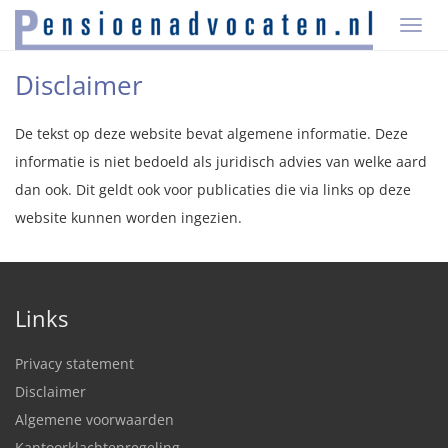
T
O
G
Disclaimer
G
L
E
De tekst op deze website bevat algemene informatie. Deze
N
A
informatie is niet bedoeld als juridisch advies van welke aard
V
dan ook. Dit geldt ook voor publicaties die via links op deze
I
G
website kunnen worden ingezien.
A
T
I
O
N
Links
Privacy statement
Disclaimer
Algemene voorwaarden
Kantoorklachtenregeling