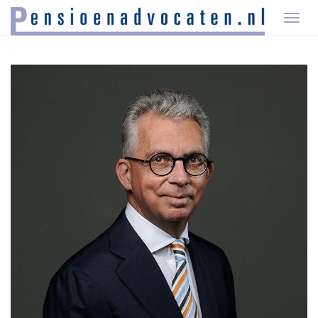
T
O
G
G
L
E
N
A
V
I
G
A
T
I
O
N