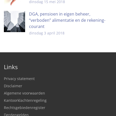
dinsdag 15 mei 2018
DGA, pensioen in eigen beheer,
“verboden” alimentatie en de rekening-
courant
dinsdag 3 april 2018
Links
Privacy statement
Disclaimer
Algemene voorwaarden
Kantoorklachtenregeling
Rechtsgebiedenregister
Derdengelden