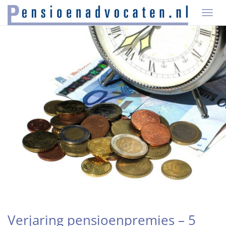
T
O
G
G
L
E
N
A
V
I
G
A
T
I
O
N
Verjaring pensioenpremies – 5